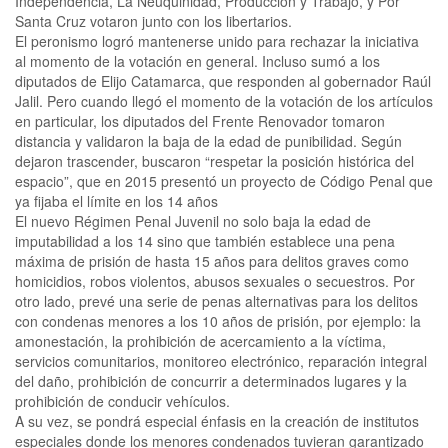
Independencia, La Neuquinidad, Producción y Trabajo, y Por
Santa Cruz votaron junto con los libertarios.
El peronismo logró mantenerse unido para rechazar la iniciativa
al momento de la votación en general. Incluso sumó a los
diputados de Elijo Catamarca, que responden al gobernador Raúl
Jalil. Pero cuando llegó el momento de la votación de los artículos
en particular, los diputados del Frente Renovador tomaron
distancia y validaron la baja de la edad de punibilidad. Según
dejaron trascender, buscaron “respetar la posición histórica del
espacio”, que en 2015 presentó un proyecto de Código Penal que
ya fijaba el límite en los 14 años
El nuevo Régimen Penal Juvenil no solo baja la edad de
imputabilidad a los 14 sino que también establece una pena
máxima de prisión de hasta 15 años para delitos graves como
homicidios, robos violentos, abusos sexuales o secuestros. Por
otro lado, prevé una serie de penas alternativas para los delitos
con condenas menores a los 10 años de prisión, por ejemplo: la
amonestación, la prohibición de acercamiento a la víctima,
servicios comunitarios, monitoreo electrónico, reparación integral
del daño, prohibición de concurrir a determinados lugares y la
prohibición de conducir vehículos.
A su vez, se pondrá especial énfasis en la creación de institutos
especiales donde los menores condenados tuvieran garantizado