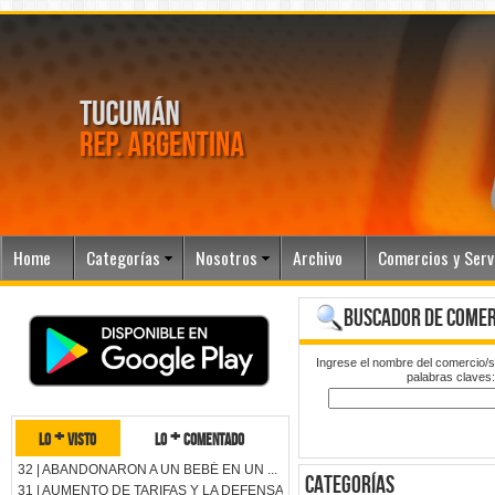
Home
Categorías
Nosotros
Archivo
Comercios y Serv
buscador de comer
Ingrese el nombre del comercio/s
palabras claves
lo + visto
lo + comentado
32 | ABANDONARON A UN BEBÉ EN UN ...
categorías
31 | AUMENTO DE TARIFAS Y LA DEFENSA