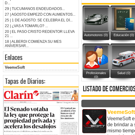
D...
29 | TUCUMANOS ENDEUDADOS...
27 | AGOSTO EMPEZÓ CON AUMENTOS...
25 | 1 DE AGOSTO: SE CELEBRA EL DÍ...
22 | ¿VAS A TOMARLO? ...
20 | EL PASO CRISTO REDENTOR LLEVA
Automotores (0)
Educación (0)
21 ...
18 | ALBERDI COMIENZA SU MES
ANIVERSAR...
Enlaces
VeemeSoft
Profesionales
Salud (0)
(0)
Tapas de Diarios:
listado de comercio
VeemeSoft 
VeemeSoft es
de brindar a 
mismo tiempo