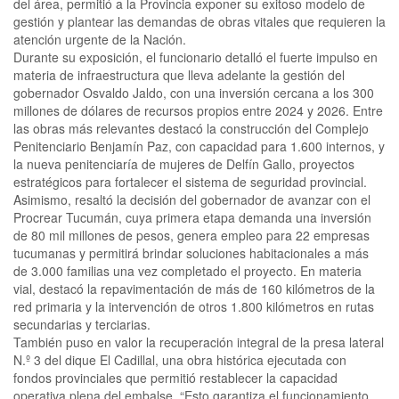
del área, permitió a la Provincia exponer su exitoso modelo de
gestión y plantear las demandas de obras vitales que requieren la
atención urgente de la Nación.
Durante su exposición, el funcionario detalló el fuerte impulso en
materia de infraestructura que lleva adelante la gestión del
gobernador Osvaldo Jaldo, con una inversión cercana a los 300
millones de dólares de recursos propios entre 2024 y 2026. Entre
las obras más relevantes destacó la construcción del Complejo
Penitenciario Benjamín Paz, con capacidad para 1.600 internos, y
la nueva penitenciaría de mujeres de Delfín Gallo, proyectos
estratégicos para fortalecer el sistema de seguridad provincial.
Asimismo, resaltó la decisión del gobernador de avanzar con el
Procrear Tucumán, cuya primera etapa demanda una inversión
de 80 mil millones de pesos, genera empleo para 22 empresas
tucumanas y permitirá brindar soluciones habitacionales a más
de 3.000 familias una vez completado el proyecto. En materia
vial, destacó la repavimentación de más de 160 kilómetros de la
red primaria y la intervención de otros 1.800 kilómetros en rutas
secundarias y terciarias.
También puso en valor la recuperación integral de la presa lateral
N.º 3 del dique El Cadillal, una obra histórica ejecutada con
fondos provinciales que permitió restablecer la capacidad
operativa plena del embalse. “Esto garantiza el funcionamiento