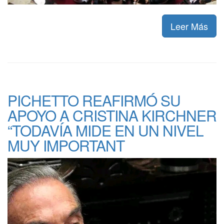
Leer Más
PICHETTO REAFIRMÓ SU
APOYO A CRISTINA KIRCHNER
“TODAVÍA MIDE EN UN NIVEL
MUY IMPORTANT