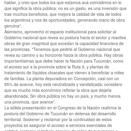
hablar, y creo que todos los que estamos acá coincidimos en lo
que significa la obra pública: no es un gasto, es una inversión que
trae muchos beneficios, que mejora la calidad de vida de todos
los argentinos y nos da oportunidades, generando mano de obra
genuina".
Asimismo, aprovechó el espacio institucional para solicitar al
Gobierno nacional que revea su postura hacia el sector y reactive
obras de gran magnitud que excedan la capacidad financiera de
las provincias. "Tenemos que pedirle al Gobierno nacional que
revea su camino y su horizonte hacia la obra pública. Hay obras
importantísimas que debe hacer la Nación para Tucumán, como
el acceso sur a la provincia sobre la Ruta 9, y plantas de
tratamiento de líquidos cloacales que vienen a beneficiar a miles
de familias. La planta depuradora en Concepción, casi con un
85% de avance, hoy está neutralizada y vandalizada; considero
que es mucho más económico reflotar la obra que dejarla
abandonada. Sin obra pública no hay un país, y mucho menos
una provincia, que avance".
La sólida presentación en el Congreso de la Nación reafirma la
postura del Gobierno de Tucumán en defensa del desarrollo
territorial. Sostener y reclamar por la continuidad de estos
proyectos es asegurar el acceso a servicios esenciales de
calidad, proteger el trabajo genuino de miles de tucumanos e