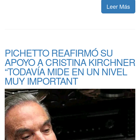
Leer Más
PICHETTO REAFIRMÓ SU
APOYO A CRISTINA KIRCHNER
“TODAVÍA MIDE EN UN NIVEL
MUY IMPORTANT